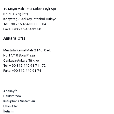
19 Mayıs Mah. Okur Sokak Leyli Apt.
No:6B (Giriş kat)
Kozyatağı/Kadıköy İstanbul Türkiye
Tel: +90 216 464 33 00 – 04
Faks: +90 216 464 32 50
Ankara Ofis
Mustafa Kemal Mah. 2140. Cad.
No:14/10 Bora Plaza
Çankaya-Ankara Türkiye
Tel: + 90 312 440 91 71 - 72
Faks: +90 312 440 91 74
Anasayfa
Hakkımızda
Kütüphane Sistemleri
Etkinlikler
İletişim