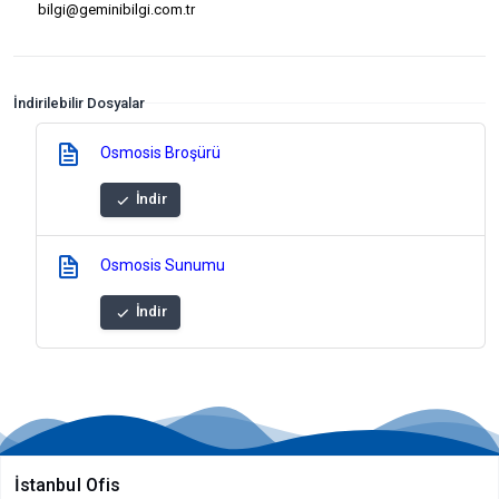
bilgi@geminibilgi.com.tr
İndirilebilir Dosyalar
Osmosis Broşürü
İndir
Osmosis Sunumu
İndir
İstanbul Ofis