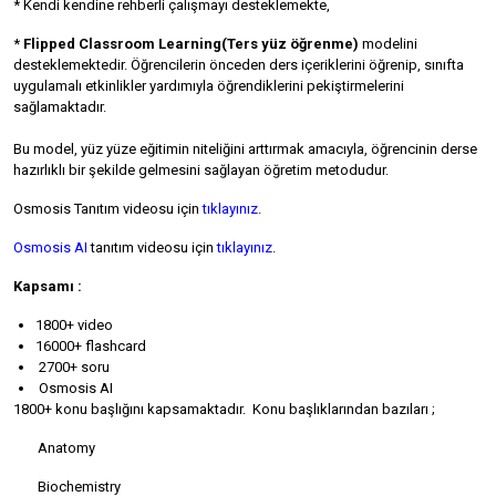
* Kendi kendine rehberli çalışmayı desteklemekte,
*
F
lipped Classroom Learning(Ters yüz öğrenme)
modelini
desteklemektedir. Öğrencilerin önceden ders içeriklerini öğrenip, sınıfta
uygulamalı etkinlikler yardımıyla öğrendiklerini pekiştirmelerini
sağlamaktadır.
Bu model, yüz yüze eğitimin niteliğini arttırmak amacıyla, öğrencinin derse
hazırlıklı bir şekilde gelmesini sağlayan öğretim metodudur.
Osmosis Tanıtım videosu için
tıklayınız
.
Osmosis AI
tanıtım videosu için
tıklayınız
.
Kapsamı :
1800+ video
16000+ flashcard
2700+ soru
Osmosis AI
1800+ konu başlığını kapsamaktadır. Konu başlıklarından bazıları ;
Anatomy
Biochemistry